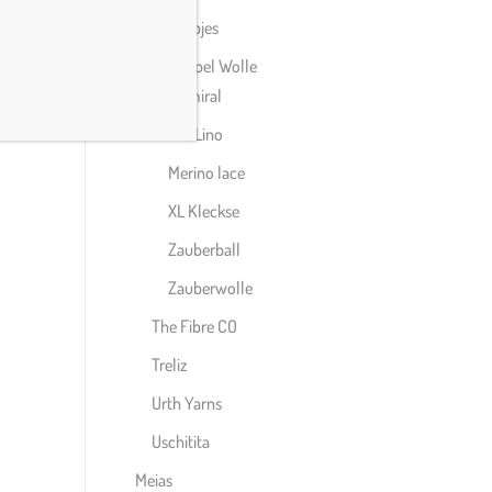
Scheepjes
Schoppel Wolle
Admiral
Alb Lino
Merino lace
XL Kleckse
Zauberball
Zauberwolle
The Fibre CO
Treliz
Urth Yarns
Uschitita
Meias