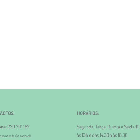
ACTOS:
HORÁRIOS:
one: 239 701 167
Segunda, Terça, Quinta e Sexta:1
às 13h e das 14:30h às 18:30
para a rede fixa nacional)