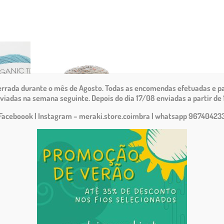
cerrada durante o mês de Agosto.
Todas as encomendas efetuadas e pa
viadas na semana seguinte. Depois do dia 17/08 enviadas a partir de 
Faceboook | Instagram – meraki.store.coimbra
| whatsapp 96740423
io
Terra Tweed 01
€
9.50