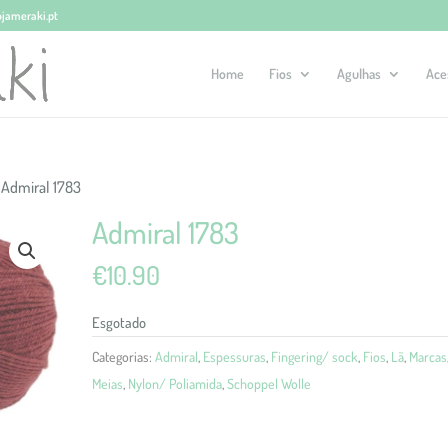
ojameraki.pt
Home
Fios
Agulhas
Ace
 Admiral 1783
Admiral 1783
€
10.90
Esgotado
Categorias:
Admiral
,
Espessuras
,
Fingering/ sock
,
Fios
,
Lã
,
Marcas
Meias
,
Nylon/ Poliamida
,
Schoppel Wolle