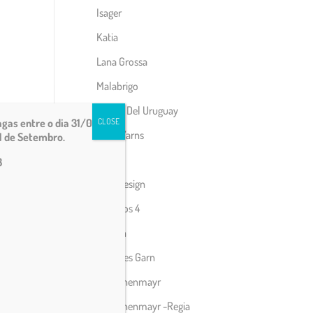
Isager
Katia
Lana Grossa
Malabrigo
Manos Del Uruguay
gas entre o dia 31/07 e
CLOSE
Matti Yarns
1 de Setembro.
Noro
3
Rico Design
Rosários 4
Rowan
Sandnes Garn
Schachenmayr
Schachenmayr -Regia