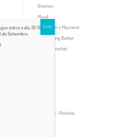
Diversos
Muud
Tecelagem e Macramé
gas entre o dia 31/07 e
CLOSE
1 de Setembro.
The Knitting Barber
3
Tricot e Crochet
Agulhas
Amigurimi
Bebé
Bordado
Fios
Publicações - Revistas
Retrosaria