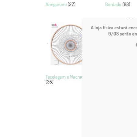
Amigurumi
(27)
Bordado
(88)
A loja física estará en
9/08 serão en
Tecelagem e Macramé
The Knitting Bar
(35)