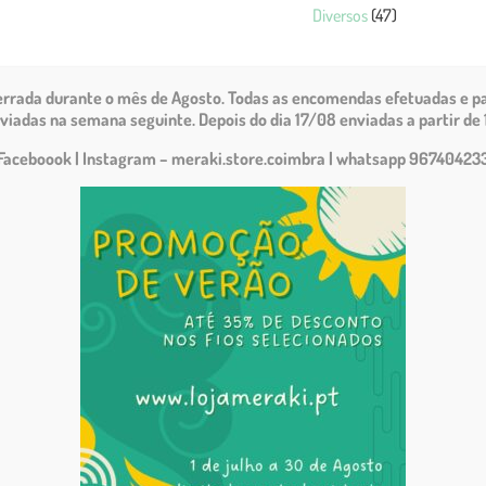
Diversos
(47)
cerrada durante o mês de Agosto.
Todas as encomendas efetuadas e pa
viadas na semana seguinte. Depois do dia 17/08 enviadas a partir de 
Faceboook | Instagram – meraki.store.coimbra
| whatsapp 96740423
ber
(21)
Tricot e Crochet
(111)