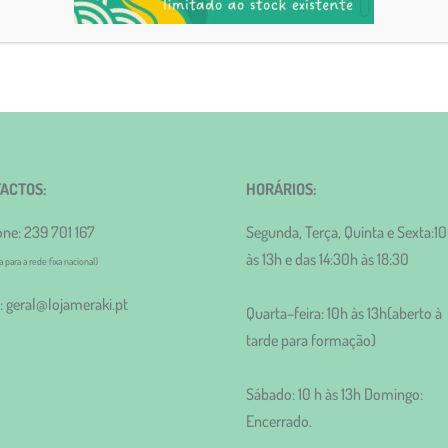
ACTOS:
HORÁRIOS:
one: 239 701 167
Segunda, Terça, Quinta e Sexta:1
às 13h e das 14:30h às 18:30
para a rede fixa nacional)
: geral@lojameraki.pt
Quarta–feira: 10h às 13h(aberto à
tarde para formação)
Sábado: 10 h às 13h Domingo:
Encerrado.