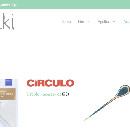
ojameraki.pt
Home
Fios
Agulhas
Ace
Círculo - acessórios
(43)