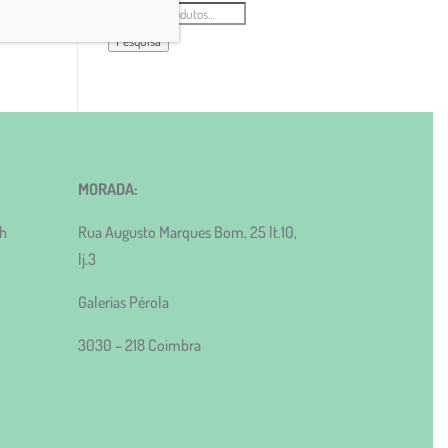
Pesquisar
por:
Pesquisa
MORADA:
0h
Rua Augusto Marques Bom, 25 lt.10,
lj.3
Galerias Pérola
3030 – 218 Coimbra