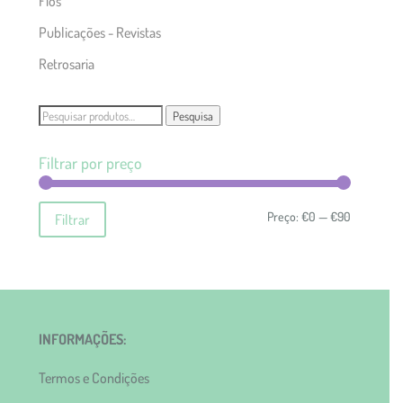
Fios
Publicações - Revistas
Retrosaria
Pesquisar
Pesquisa
por:
Filtrar por preço
Preço
Preço
Preço:
€0
—
€90
Filtrar
mínimo
máximo
INFORMAÇÕES:
Termos e Condições