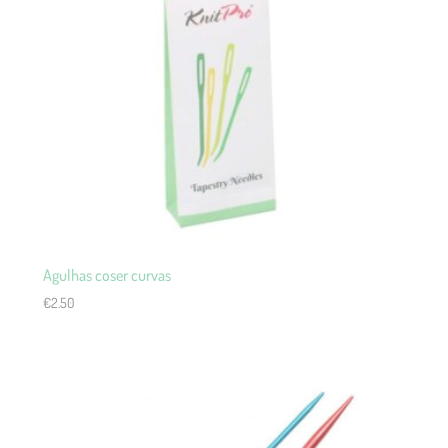
Agulhas coser curvas
€
2.50