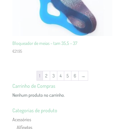
Bloqueador de meias – tam 35,5 – 37
€
21.95
1
2
3
4
5
6
→
Carrinho de Compras
Nenhum produto no carrinho.
Categorias de produto
Acessórios
Alfinetes