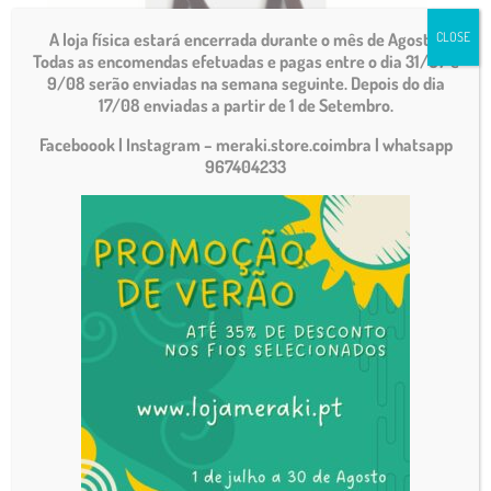
A loja física estará encerrada durante o mês de Agosto.
CLOSE
Todas as encomendas efetuadas e pagas entre o dia 31/07 e
9/08 serão enviadas na semana seguinte. Depois do dia
17/08 enviadas a partir de 1 de Setembro.
Asa de madeira para carteira
Faceboook | Instagram – meraki.store.coimbra
| whatsapp
967404233
€
6.50