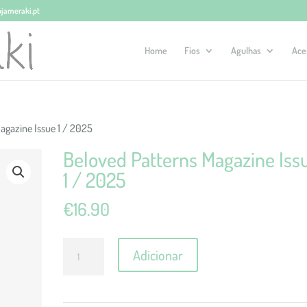
ojameraki.pt
Home
Fios
Agulhas
Ace
agazine Issue 1 / 2025
Beloved Patterns Magazine Iss
1 / 2025
€
16.90
Quantidade
Adicionar
de
Beloved
Patterns