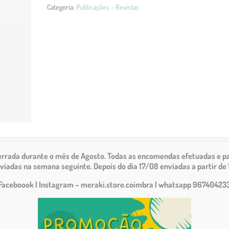
Categoria:
Publicações - Revistas
Magazine
Issue
1
/
2025
cerrada durante o mês de Agosto.
Todas as encomendas efetuadas e pa
viadas na semana seguinte. Depois do dia 17/08 enviadas a partir de 
Faceboook | Instagram – meraki.store.coimbra
| whatsapp 96740423