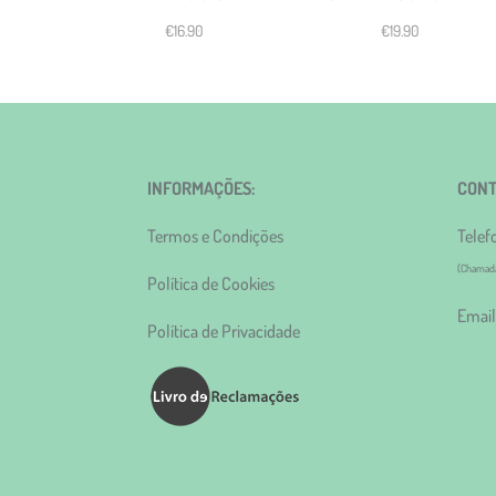
€
16.90
€
19.90
INFORMAÇÕES:
CONT
Termos e Condições
Telef
(Chamada 
Política de Cookies
Email
Política de Privacidade