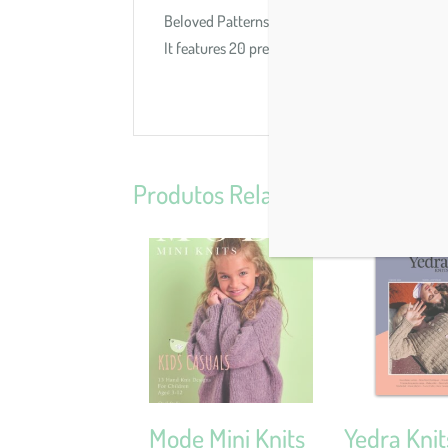
Beloved Patterns -knitting magazine is aimed at
It features 20 previously unpublished patterns
Produtos Relacionados
Mode Mini Knits
Yedra Knit