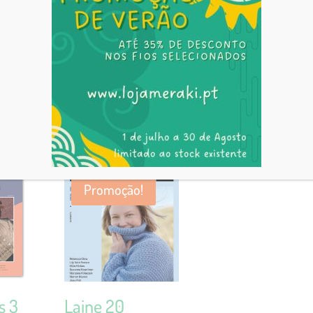
 the discerning knitting enthusiast who appreciates high-quality design.
, stunning photographs and a serene visual aesthetic.
Promoção!
s 3
Laine 20