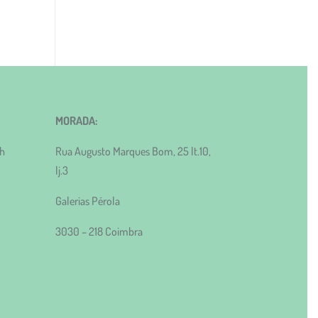
MORADA:
0h
Rua Augusto Marques Bom, 25 lt.10,
lj.3
Galerias Pérola
3030 – 218 Coimbra