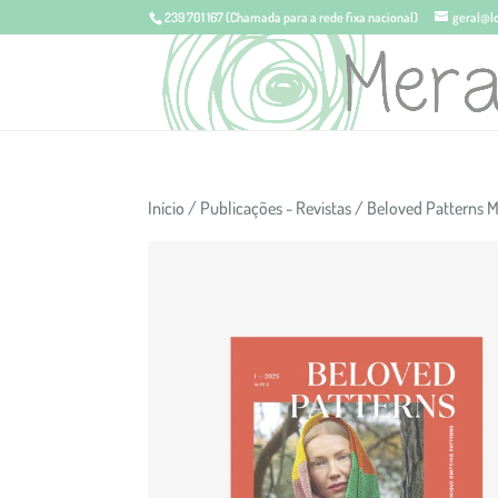
239 701 167
(Chamada para a rede fixa nacional)
geral@l
Início
/
Publicações - Revistas
/ Beloved Patterns M