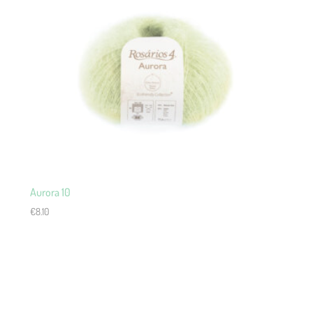
Aurora 10
€
8.10