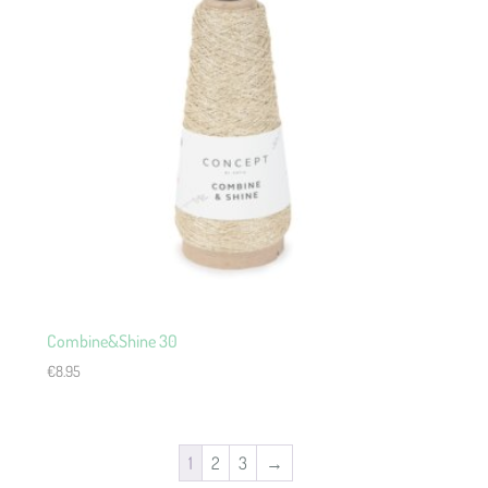
Combine&Shine 30
€
8.95
1
2
3
→