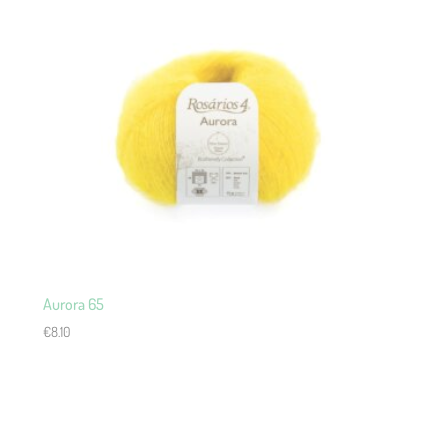
Aurora 65
€
8.10