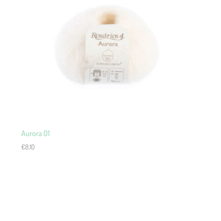
Aurora 01
€
8.10