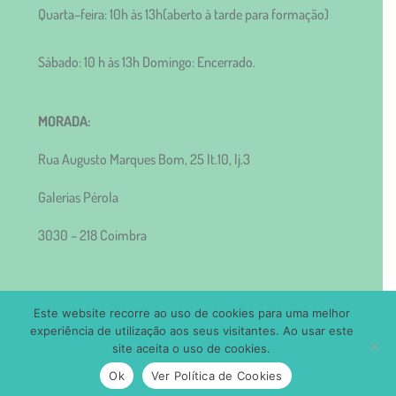
Quarta–feira: 10h às 13h(aberto à tarde para formação)
Sábado: 10 h às 13h Domingo: Encerrado.
MORADA:
Rua Augusto Marques Bom, 25 lt.10, lj.3
Galerias Pérola
3030 – 218 Coimbra
Este website recorre ao uso de cookies para uma melhor
experiência de utilização aos seus visitantes. Ao usar este
site aceita o uso de cookies.
2018 Loja Meraki | desenvolvido por:
pedroferraz.com
Ok
Ver Política de Cookies