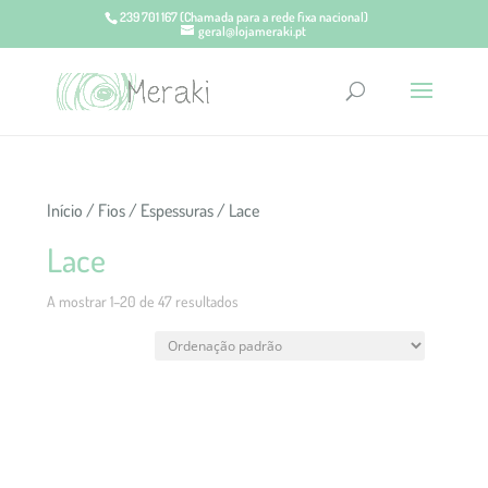
239 701 167
(Chamada para a rede fixa nacional)
geral@lojameraki.pt
Início
/
Fios
/
Espessuras
/ Lace
Lace
A mostrar 1–20 de 47 resultados