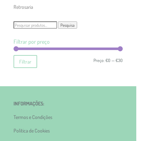
Retrosaria
Pesquisar
Pesquisa
por:
Filtrar por preço
Preço
Preço
Preço:
€0
—
€30
Filtrar
mínimo
máximo
INFORMAÇÕES:
Termos e Condições
Política de Cookies