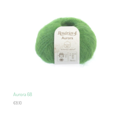
Aurora 68
€
8.10