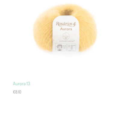
Aurora 13
€
8.10