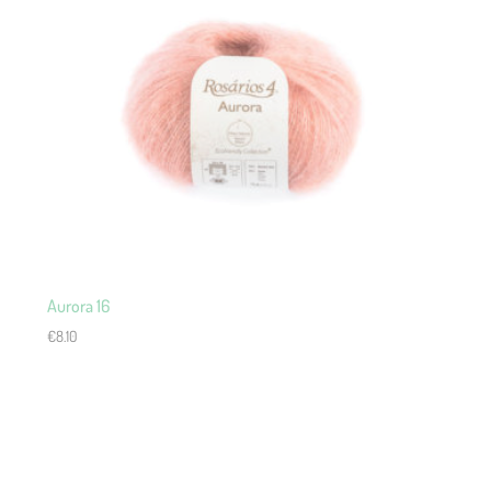
Aurora 16
€
8.10