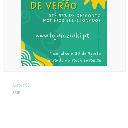
Aurora 53
€
8.10