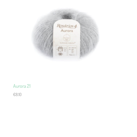
Aurora 21
€
8.10