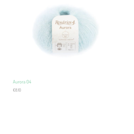
Aurora 04
€
8.10