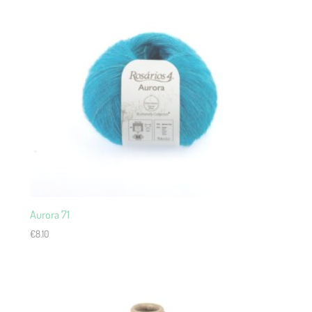
Aurora 71
€
8.10