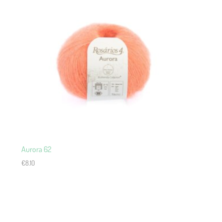
Aurora 62
€
8.10