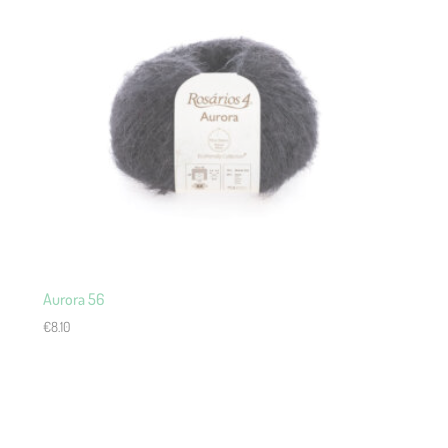
Aurora 56
€
8.10