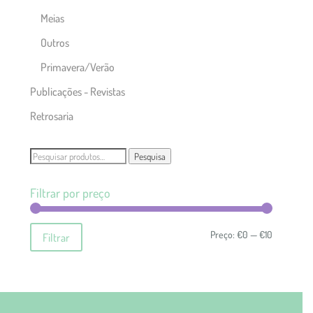
Meias
Outros
Primavera/Verão
Publicações - Revistas
Retrosaria
Pesquisar
Pesquisa
por:
Filtrar por preço
Preço
Preço
Preço:
€0
—
€10
Filtrar
mínimo
máximo