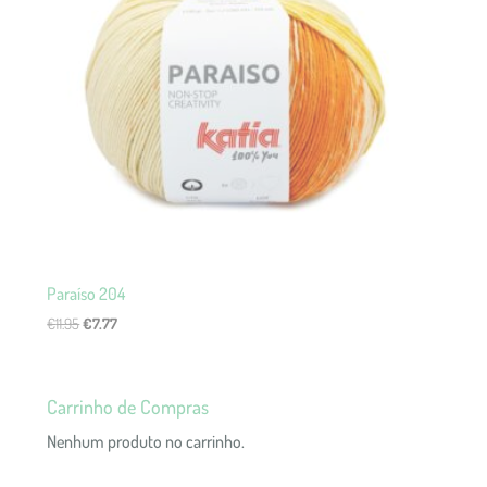
Paraíso 204
O
O
€
11.95
€
7.77
preço
preço
original
atual
era:
é:
Carrinho de Compras
€11.95.
€7.77.
Nenhum produto no carrinho.