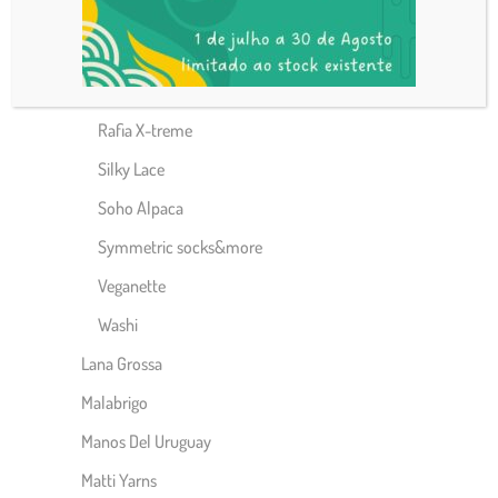
Polar
Polynésia
Polynesia Gradient
Rafia X-treme
Silky Lace
Soho Alpaca
Symmetric socks&more
Veganette
Washi
Lana Grossa
Malabrigo
Manos Del Uruguay
Matti Yarns