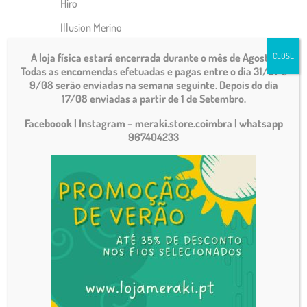
Hiro
Illusion Merino
KIT´s
A loja física estará encerrada durante o mês de Agosto.
CLOSE
Todas as encomendas efetuadas e pagas entre o dia 31/07 e
Lumi
9/08 serão enviadas na semana seguinte. Depois do dia
17/08 enviadas a partir de 1 de Setembro.
Macramé Cord
Faceboook | Instagram – meraki.store.coimbra
| whatsapp
Macramé Cord Fine
967404233
Merino baby
Merino Baby Aquarelle
Merino Baby Granny
Merino Sport
Merino Tweed
Mohair Cotton
Paraíso