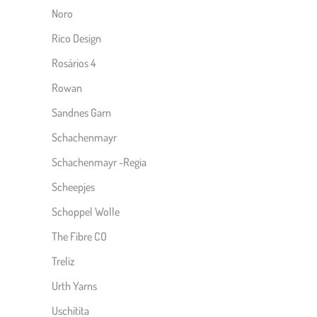
Noro
Rico Design
Rosários 4
Rowan
Sandnes Garn
Schachenmayr
Schachenmayr -Regia
Scheepjes
Schoppel Wolle
The Fibre CO
Treliz
Urth Yarns
Uschitita