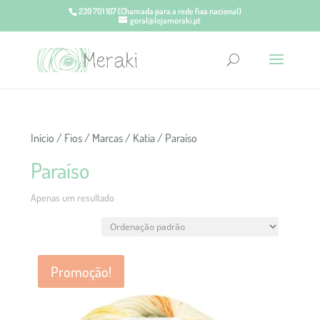
239 701 167
(Chamada para a rede fixa nacional)
geral@lojameraki.pt
Início
/
Fios
/
Marcas
/
Katia
/ Paraíso
Paraíso
Apenas um resultado
Promoção!