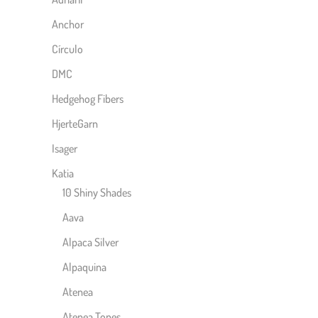
Anchor
Círculo
DMC
Hedgehog Fibers
HjerteGarn
Isager
Katia
10 Shiny Shades
Aava
Alpaca Silver
Alpaquina
Atenea
Atenea Tones