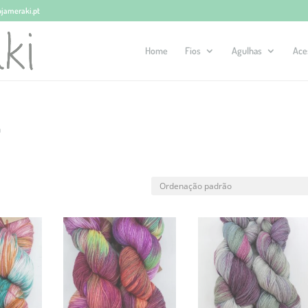
ojameraki.pt
Home
Fios
Agulhas
Ace
a