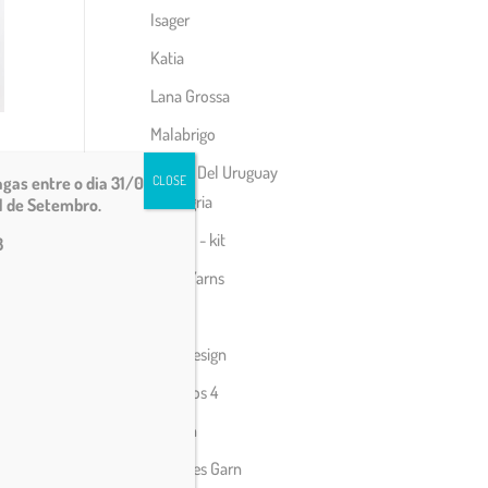
Isager
Katia
Lana Grossa
Malabrigo
Manos Del Uruguay
gas entre o dia 31/07 e
CLOSE
Alegria
1 de Setembro.
Fino - kit
3
Matti Yarns
Noro
Rico Design
Rosários 4
Rowan
Sandnes Garn