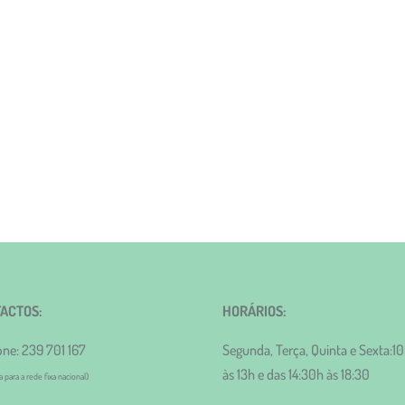
ACTOS:
HORÁRIOS:
one: 239 701 167
Segunda, Terça, Quinta e Sexta:1
às 13h e das 14:30h às 18:30
para a rede fixa nacional)