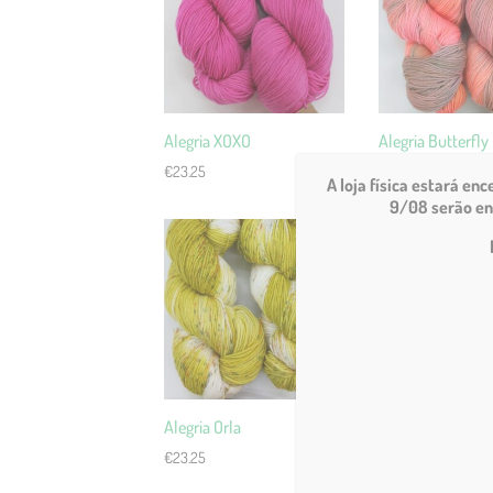
Alegria XOXO
Alegria Butterfly
€
23.25
€
23.25
A loja física estará en
9/08 serão en
Alegria Orla
€
23.25