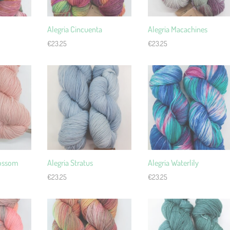
Alegria Cincuenta
Alegria Macachines
€
23.25
€
23.25
lossom
Alegria Stratus
Alegria Waterlily
€
23.25
€
23.25