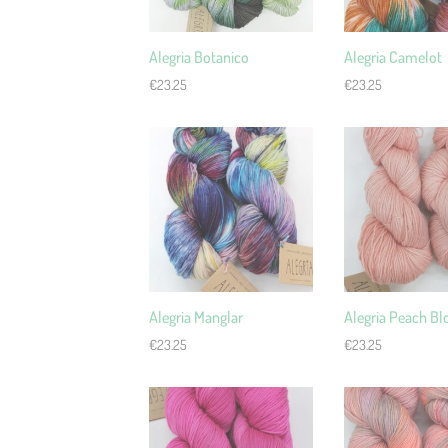
Alegria Botanico
Alegria Camelot
€
23.25
€
23.25
Alegria Manglar
Alegria Peach B
€
23.25
€
23.25