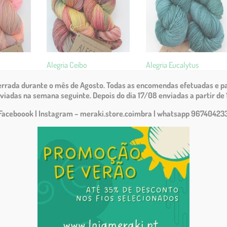
Alegria Ceibo
Alegria Eucalytus
€
23.25
€
23.25
cerrada durante o mês de Agosto.
Todas as encomendas efetuadas e pa
viadas na semana seguinte. Depois do dia 17/08 enviadas a partir de 
Faceboook | Instagram – meraki.store.coimbra
| whatsapp 96740423