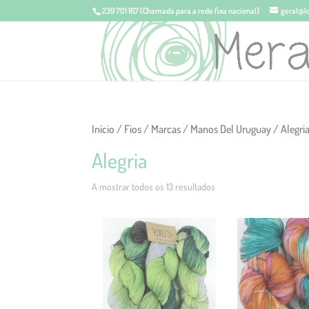
239 701 167
(Chamada para a rede fixa nacional)
geral@l
Início
/
Fios
/
Marcas
/
Manos Del Uruguay
/ Alegri
Alegria
A mostrar todos os 13 resultados