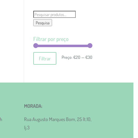
Pesquisar
por:
Pesquisa
Filtrar por preço
Preço
Preço
Preço:
€20
—
€30
Filtrar
mínimo
máximo
MORADA:
0h
Rua Augusto Marques Bom, 25 lt.10,
lj.3