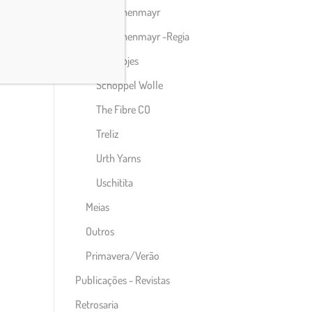
Schachenmayr
Schachenmayr -Regia
Scheepjes
Schoppel Wolle
The Fibre CO
Treliz
Urth Yarns
Uschitita
Meias
Outros
Primavera/Verão
Publicações - Revistas
Retrosaria