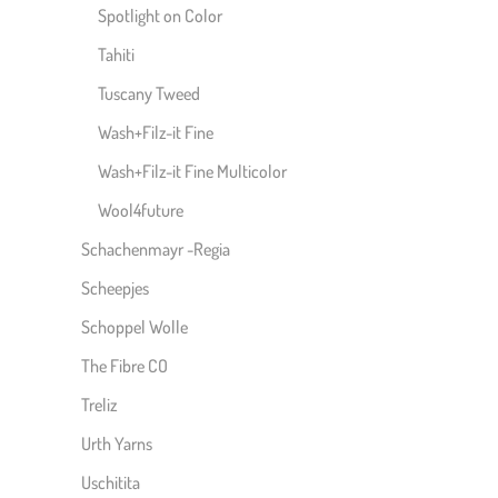
Spotlight on Color
Tahiti
Tuscany Tweed
Wash+Filz-it Fine
Wash+Filz-it Fine Multicolor
Wool4future
Schachenmayr -Regia
Scheepjes
Schoppel Wolle
The Fibre CO
Treliz
Urth Yarns
Uschitita