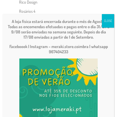
Rico Design
Rosários 4
Rowan
A loja física estará encerrada durante o mês de Agosto.
CLOSE
Todas as encomendas efetuadas e pagas entre o dia 31/07 e
Sandnes Garn
9/08 serão enviadas na semana seguinte. Depois do dia
17/08 enviadas a partir de 1 de Setembro.
Schachenmayr
Alpaca Classico
Faceboook | Instagram – meraki.store.coimbra
| whatsapp
967404233
Bravo quick&easy
Catania
Catania Color
Color Breeze
Cotton bambulino
Duo Multicolore
Easy Cotton