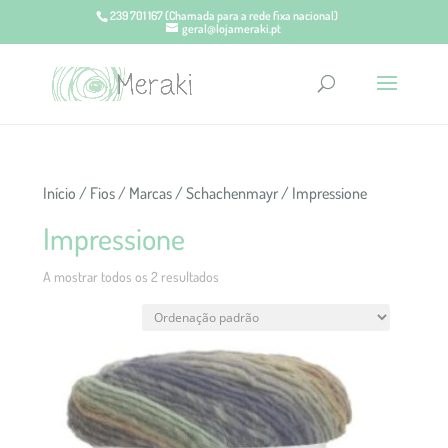
239 701 167
(Chamada para a rede fixa nacional)
geral@lojameraki.pt
Início
/
Fios
/
Marcas
/
Schachenmayr
/ Impressione
Impressione
A mostrar todos os 2 resultados