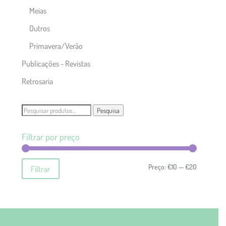
Meias
Outros
Primavera/Verão
Publicações - Revistas
Retrosaria
Pesquisar
Pesquisa
por:
Filtrar por preço
Preço
Preço
Preço:
€10
—
€20
Filtrar
mínimo
máximo