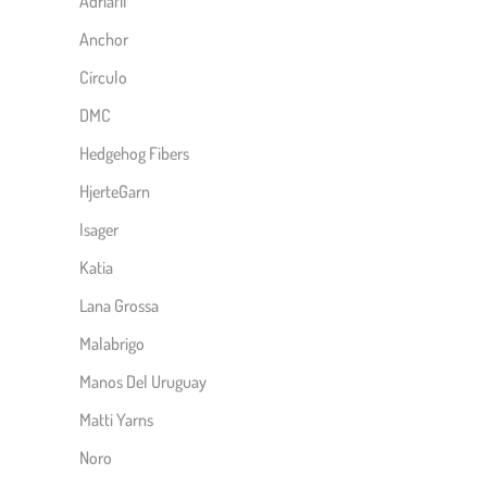
Adriafil
Anchor
Círculo
DMC
Hedgehog Fibers
HjerteGarn
Isager
Katia
Lana Grossa
Malabrigo
Manos Del Uruguay
Matti Yarns
Noro