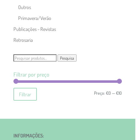
Outros
Primavera/Verão
Publicações - Revistas
Retrosaria
Pesquisar
Pesquisa
por:
Filtrar por preço
Preço
Preço
Preço:
€0
—
€10
Filtrar
mínimo
máximo
INFORMAÇÕES: