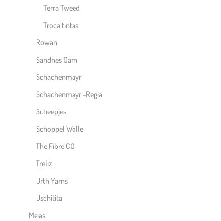
Terra Tweed
Troca tintas
Rowan
Sandnes Garn
Schachenmayr
Schachenmayr -Regia
Scheepjes
Schoppel Wolle
The Fibre CO
Treliz
Urth Yarns
Uschitita
Meias