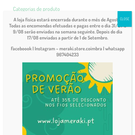
Categorias de produto
Acessórios
A loja física estará encerrada durante o mês de Agosto.
CLOSE
Todas as encomendas efetuadas e pagas entre o dia 31/07 e
Agulhas
9/08 serão enviadas na semana seguinte. Depois do dia
17/08 enviadas a partir de 1 de Setembro.
Amigurimi
Faceboook | Instagram – meraki.store.coimbra
| whatsapp
Bebé
967404233
Bordado
Fios
Bordado
Composição
Espessuras
Fim de stock
Macramé
Marcas