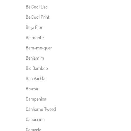
Be Cool Liso
Be Cool Print
Beija Flor
Belmonte
Bem-me-quer
Benjamim
Bio Bamboo
Boa Vai Ela
Bruma
Campanina
Cânhamo Tweed
Capuccino
Caravela