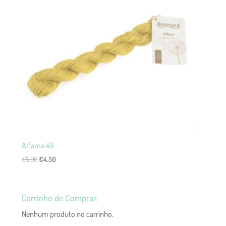
Alfama 49
O
O
€
5.00
€
4.50
preço
preço
original
atual
era:
é:
Carrinho de Compras
€5.00.
€4.50.
Nenhum produto no carrinho.