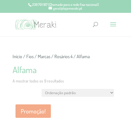
239 701 167
(Chamada para a rede fixa nacional)
geral@lojameraki.pt
Início
/
Fios
/
Marcas
/
Rosários 4
/ Alfama
Alfama
A mostrar todos os 9 resultados
Promoção!