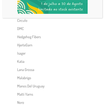
Adriafil
Anchor
Círculo
DMC
Hedgehog Fibers
HjerteGarn
Isager
Katia
Lana Grossa
Malabrigo
Manos Del Uruguay
Matti Yarns
Noro