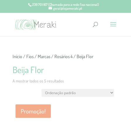
239 701 167
(Chamada para a rede fixa nacional)
geral@lojameraki.pt
Início
/
Fios
/
Marcas
/
Rosários 4
/ Beija Flor
Beija Flor
A mostrar todos os 5 resultados
Promoção!