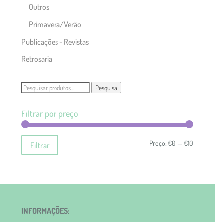
Outros
Primavera/Verão
Publicações - Revistas
Retrosaria
Pesquisar
Pesquisa
por:
Filtrar por preço
Preço
Preço
Preço:
€0
—
€10
Filtrar
mínimo
máximo
INFORMAÇÕES: