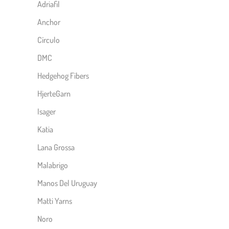
Adriafil
Anchor
Círculo
DMC
Hedgehog Fibers
HjerteGarn
Isager
Katia
Lana Grossa
Malabrigo
Manos Del Uruguay
Matti Yarns
Noro