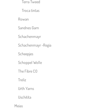
Terra Tweed
Troca tintas
Rowan
Sandnes Garn
Schachenmayr
Schachenmayr -Regia
Scheepjes
Schoppel Wolle
The Fibre CO
Treliz
Urth Yarns
Uschitita
Meias