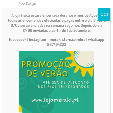
Rico Design
Rosários 4
A loja física estará encerrada durante o mês de Agosto.
CLOSE
Abraço
Todas as encomendas efetuadas e pagas entre o dia 31/07 e
9/08 serão enviadas na semana seguinte. Depois do dia
Alentejo Wool
17/08 enviadas a partir de 1 de Setembro.
Alfama
Faceboook | Instagram – meraki.store.coimbra
| whatsapp
967404233
Alpaca
Alvor
Alvor print
Ameroso
Amor Perfeito
Atlântico
Aurora
Balada