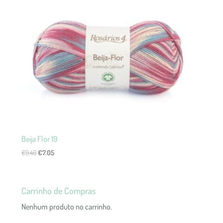
Beija Flor 19
O
O
€
9.40
€
7.05
preço
preço
original
atual
era:
é:
Carrinho de Compras
€9.40.
€7.05.
Nenhum produto no carrinho.