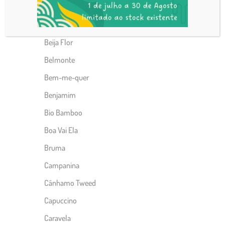
Be Cool Liso
Be Cool Print
Beija Flor
Belmonte
Bem-me-quer
Benjamim
Bio Bamboo
Boa Vai Ela
Bruma
Campanina
Cânhamo Tweed
Capuccino
Caravela