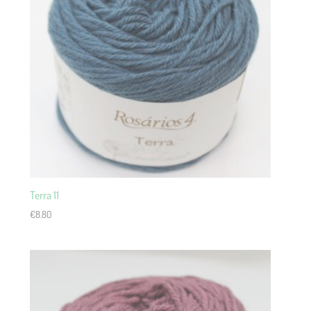
Terra 11
€
8.80