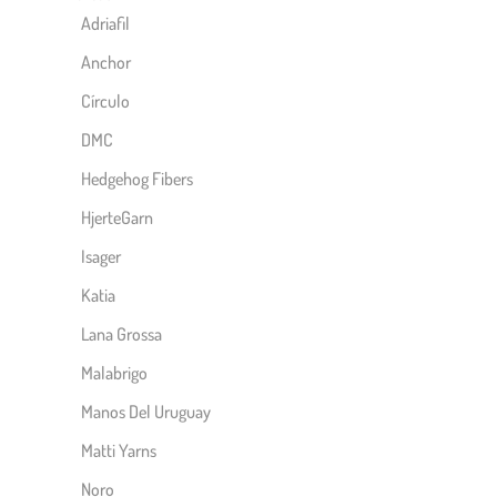
Adriafil
Anchor
Círculo
DMC
Hedgehog Fibers
HjerteGarn
Isager
Katia
Lana Grossa
Malabrigo
Manos Del Uruguay
Matti Yarns
Noro