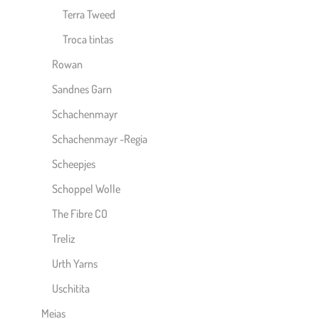
Terra Tweed
Troca tintas
Rowan
Sandnes Garn
Schachenmayr
Schachenmayr -Regia
Scheepjes
Schoppel Wolle
The Fibre CO
Treliz
Urth Yarns
Uschitita
Meias