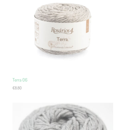
Terra 06
€
8.80