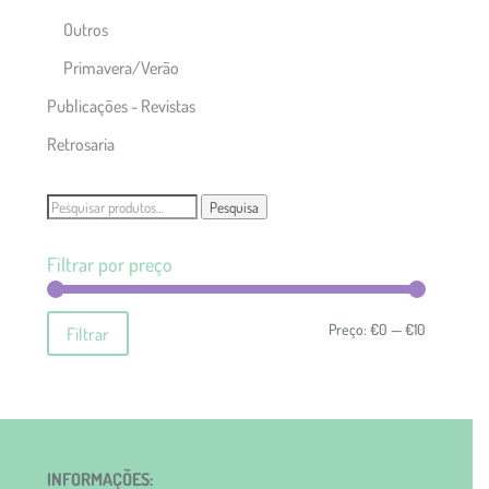
Outros
Primavera/Verão
Publicações - Revistas
Retrosaria
Pesquisar
Pesquisa
por:
Filtrar por preço
Preço
Preço
Preço:
€0
—
€10
Filtrar
mínimo
máximo
INFORMAÇÕES: