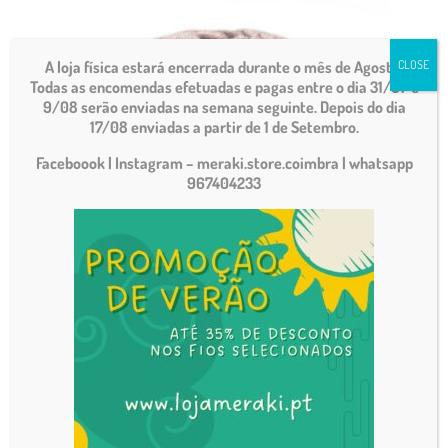
A loja física estará encerrada durante o mês de Agosto.
CLOSE
Todas as encomendas efetuadas e pagas entre o dia 31/07 e
9/08 serão enviadas na semana seguinte. Depois do dia
17/08 enviadas a partir de 1 de Setembro.
Faceboook | Instagram – meraki.store.coimbra
| whatsapp
967404233
Terra14
€
8.80
Carrinho de Compras
Nenhum produto no carrinho.