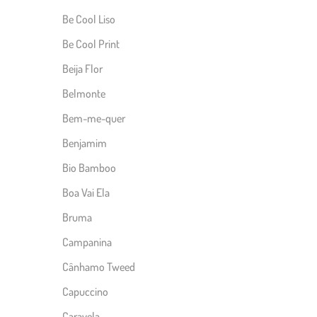
Be Cool Liso
Be Cool Print
Beija Flor
Belmonte
Bem-me-quer
Benjamim
Bio Bamboo
Boa Vai Ela
Bruma
Campanina
Cânhamo Tweed
Capuccino
Caravela