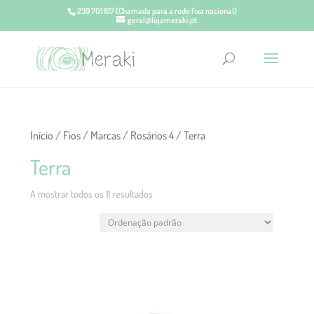
239 701 167
(Chamada para a rede fixa nacional)
geral@lojameraki.pt
Início
/
Fios
/
Marcas
/
Rosários 4
/ Terra
Terra
A mostrar todos os 11 resultados