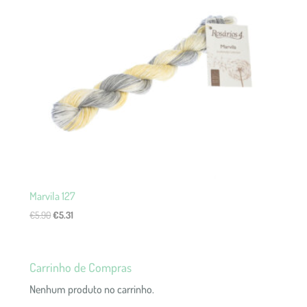
Marvila 127
O
O
€
5.90
€
5.31
preço
preço
original
atual
era:
é:
Carrinho de Compras
€5.90.
€5.31.
Nenhum produto no carrinho.