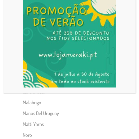
Adriafil
Anchor
Círculo
DMC
Hedgehog Fibers
HjerteGarn
Isager
Katia
Lana Grossa
Malabrigo
Manos Del Uruguay
Matti Yarns
Noro