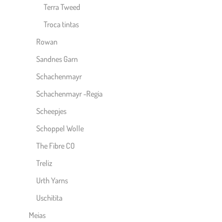
Terra Tweed
Troca tintas
Rowan
Sandnes Garn
Schachenmayr
Schachenmayr -Regia
Scheepjes
Schoppel Wolle
The Fibre CO
Treliz
Urth Yarns
Uschitita
Meias