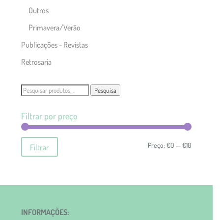
Outros
Primavera/Verão
Publicações - Revistas
Retrosaria
Pesquisar
Pesquisa
por:
Filtrar por preço
Preço
Preço
Preço:
€0
—
€10
Filtrar
mínimo
máximo
INFORMAÇÕES: