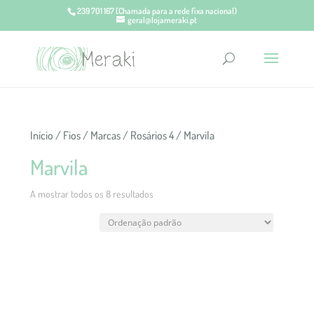
239 701 167
(Chamada para a rede fixa nacional)
geral@lojameraki.pt
Início
/
Fios
/
Marcas
/
Rosários 4
/ Marvila
Marvila
A mostrar todos os 8 resultados