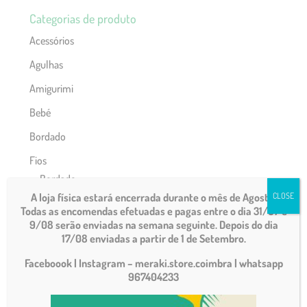
Categorias de produto
Acessórios
Agulhas
Amigurimi
Bebé
Bordado
Fios
Bordado
A loja física estará encerrada durante o mês de Agosto.
CLOSE
Composição
Todas as encomendas efetuadas e pagas entre o dia 31/07 e
9/08 serão enviadas na semana seguinte. Depois do dia
Espessuras
17/08 enviadas a partir de 1 de Setembro.
Fim de stock
Faceboook | Instagram – meraki.store.coimbra
| whatsapp
Macramé
967404233
Marcas