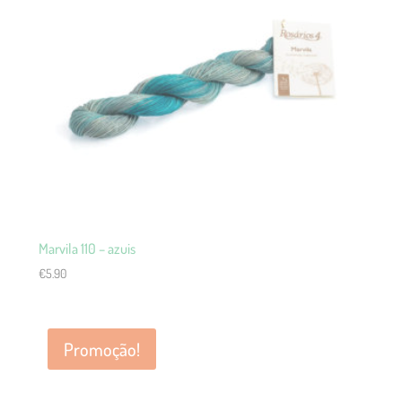
Marvila 110 – azuis
€
5.90
Promoção!