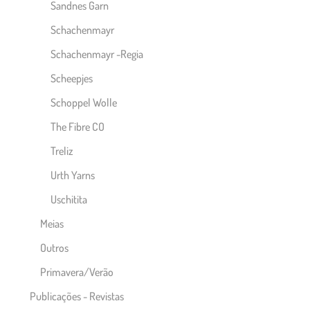
Sandnes Garn
Schachenmayr
Schachenmayr -Regia
Scheepjes
Schoppel Wolle
The Fibre CO
Treliz
Urth Yarns
Uschitita
Meias
Outros
Primavera/Verão
Publicações - Revistas