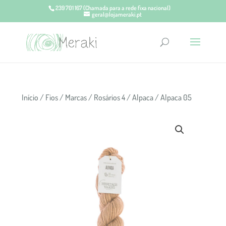
239 701 167
(Chamada para a rede fixa nacional)
geral@lojameraki.pt
Início
/
Fios
/
Marcas
/
Rosários 4
/
Alpaca
/ Alpaca 05