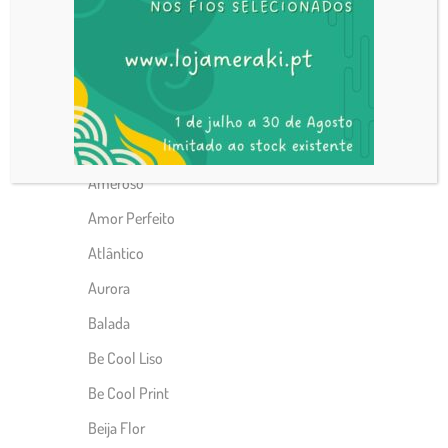
Alentejo Wool
Alfama
Alpaca
Alvor
Alvor print
Ameroso
Amor Perfeito
Atlântico
Aurora
Balada
Be Cool Liso
Be Cool Print
Beija Flor