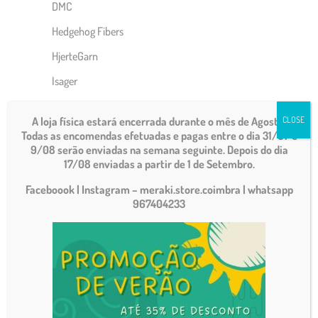
DMC
Hedgehog Fibers
HjerteGarn
Isager
Katia
A loja física estará encerrada durante o mês de Agosto.
CLOSE
Lana Grossa
Todas as encomendas efetuadas e pagas entre o dia 31/07 e
9/08 serão enviadas na semana seguinte. Depois do dia
Malabrigo
17/08 enviadas a partir de 1 de Setembro.
Manos Del Uruguay
Faceboook | Instagram – meraki.store.coimbra
| whatsapp
967404233
Matti Yarns
Noro
Rico Design
Rosários 4
Abraço