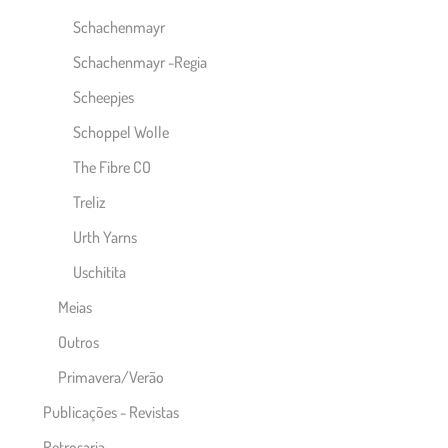
Schachenmayr
Schachenmayr -Regia
Scheepjes
Schoppel Wolle
The Fibre CO
Treliz
Urth Yarns
Uschitita
Meias
Outros
Primavera/Verão
Publicações - Revistas
Retrosaria