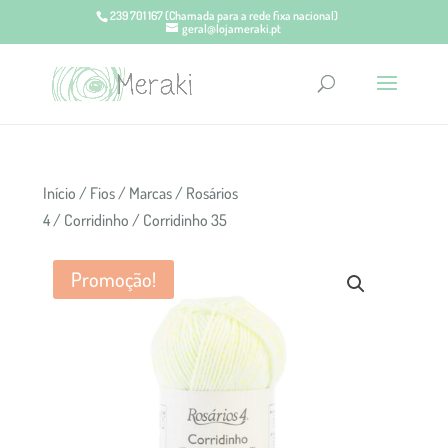
239 701 167
(Chamada para a rede fixa nacional)
geral@lojameraki.pt
Início
/
Fios
/
Marcas
/
Rosários
4
/
Corridinho
/ Corridinho 35
Promoção!