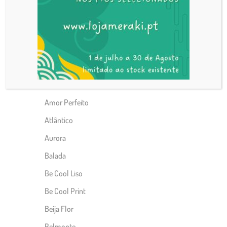
Alfama
Alpaca
Alvor
Alvor print
Ameroso
Amor Perfeito
Atlântico
Aurora
Balada
Be Cool Liso
Be Cool Print
Beija Flor
Belmonte