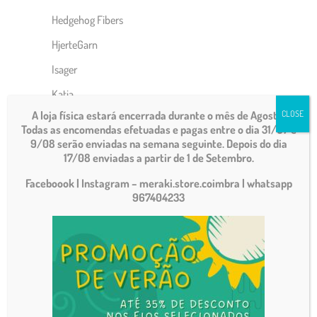
Hedgehog Fibers
HjerteGarn
Isager
Katia
A loja física estará encerrada durante o mês de Agosto.
CLOSE
Lana Grossa
Todas as encomendas efetuadas e pagas entre o dia 31/07 e
9/08 serão enviadas na semana seguinte. Depois do dia
Malabrigo
17/08 enviadas a partir de 1 de Setembro.
Manos Del Uruguay
Faceboook | Instagram – meraki.store.coimbra
| whatsapp
Matti Yarns
967404233
Noro
Rico Design
Rosários 4
Abraço
Alentejo Wool