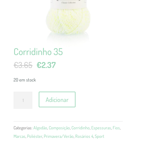
Corridinho 35
O
O
€
3.65
€
2.37
preço
preço
original
atual
20 em stock
era:
é:
Quantidade
€3.65.
€2.37.
Adicionar
de
Corridinho
35
Categorias:
Algodão
,
Composição
,
Corridinho
,
Espessuras
,
Fios
,
Marcas
,
Poliéster
,
Primavera/Verão
,
Rosários 4
,
Sport