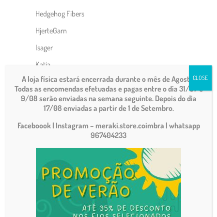
Hedgehog Fibers
HjerteGarn
Isager
Katia
A loja física estará encerrada durante o mês de Agosto.
CLOSE
Lana Grossa
Todas as encomendas efetuadas e pagas entre o dia 31/07 e
9/08 serão enviadas na semana seguinte. Depois do dia
Malabrigo
17/08 enviadas a partir de 1 de Setembro.
Manos Del Uruguay
Faceboook | Instagram – meraki.store.coimbra
| whatsapp
Matti Yarns
967404233
Noro
Rico Design
Rosários 4
Abraço
Alentejo Wool