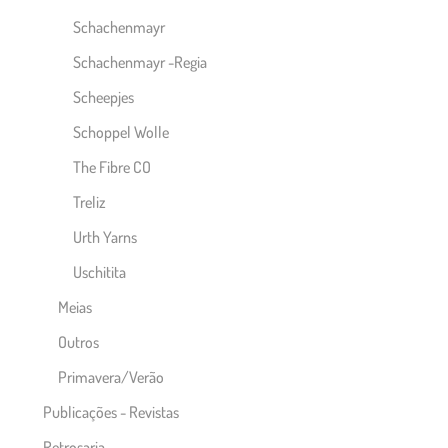
Schachenmayr
Schachenmayr -Regia
Scheepjes
Schoppel Wolle
The Fibre CO
Treliz
Urth Yarns
Uschitita
Meias
Outros
Primavera/Verão
Publicações - Revistas
Retrosaria