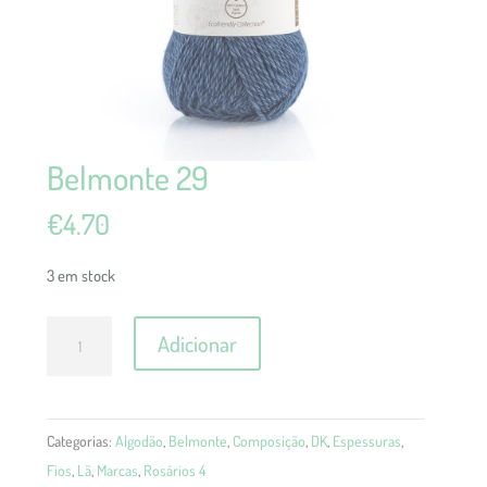
Belmonte 29
€
4.70
3 em stock
Quantidade
Adicionar
de
Belmonte
29
Categorias:
Algodão
,
Belmonte
,
Composição
,
DK
,
Espessuras
,
Fios
,
Lã
,
Marcas
,
Rosários 4