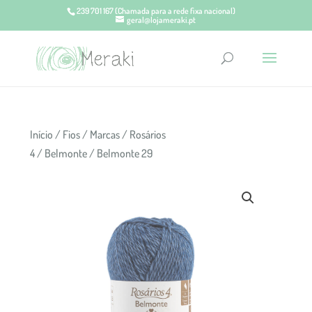
239 701 167
(Chamada para a rede fixa nacional)
geral@lojameraki.pt
Início
/
Fios
/
Marcas
/
Rosários
4
/
Belmonte
/ Belmonte 29