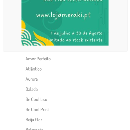
Alfama
Alpaca
Alvor
Alvor print
Ameroso
Amor Perfeito
Atlântico
Aurora
Balada
Be Cool Liso
Be Cool Print
Beija Flor
Belmonte